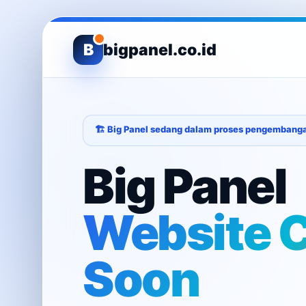
B
bigpanel.co.id
🏗️ Big Panel sedang dalam proses pengembang
Big Panel
Website 
Soon