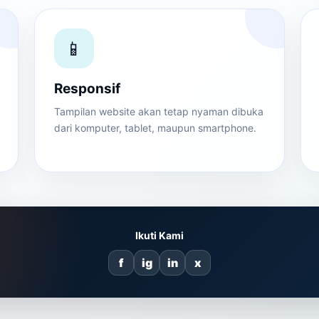
📱
Responsif
Tampilan website akan tetap nyaman dibuka
dari komputer, tablet, maupun smartphone.
Ikuti Kami
f
ig
in
x