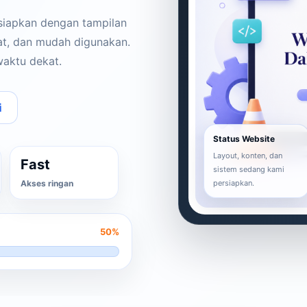
 siapkan dengan tampilan
pat, dan mudah digunakan.
waktu dekat.
i
Status Website
Layout, konten, dan
Fast
sistem sedang kami
Akses ringan
persiapkan.
50%