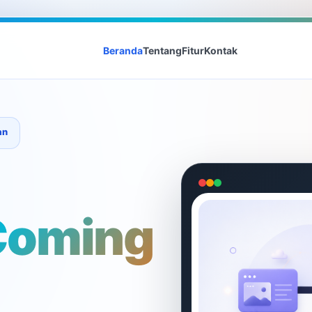
Beranda
Tentang
Fitur
Kontak
an
Coming