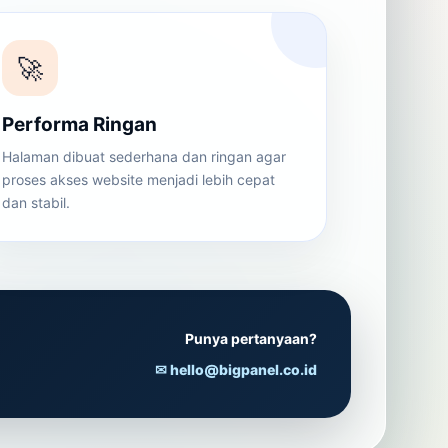
🚀
Performa Ringan
Halaman dibuat sederhana dan ringan agar
proses akses website menjadi lebih cepat
dan stabil.
Punya pertanyaan?
✉ hello@bigpanel.co.id