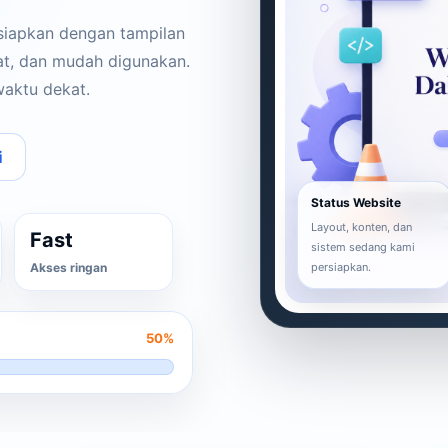
 siapkan dengan tampilan
pat, dan mudah digunakan.
waktu dekat.
i
Status Website
Layout, konten, dan
Fast
sistem sedang kami
Akses ringan
persiapkan.
50%