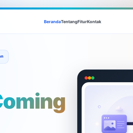
Beranda
Tentang
Fitur
Kontak
an
Coming