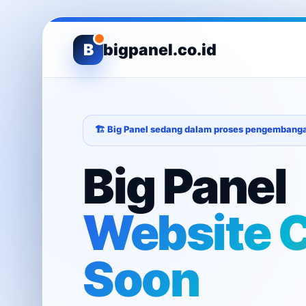
B
bigpanel.co.id
🏗️ Big Panel sedang dalam proses pengembang
Big Panel
Website 
Soon