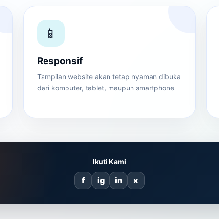
📱
Responsif
Tampilan website akan tetap nyaman dibuka
dari komputer, tablet, maupun smartphone.
Ikuti Kami
f
ig
in
x