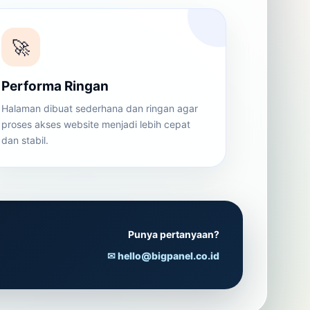
🚀
Performa Ringan
Halaman dibuat sederhana dan ringan agar
proses akses website menjadi lebih cepat
dan stabil.
Punya pertanyaan?
✉ hello@bigpanel.co.id