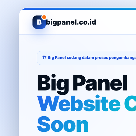
B
bigpanel.co.id
🏗️ Big Panel sedang dalam proses pengembang
Big Panel
Website 
Soon