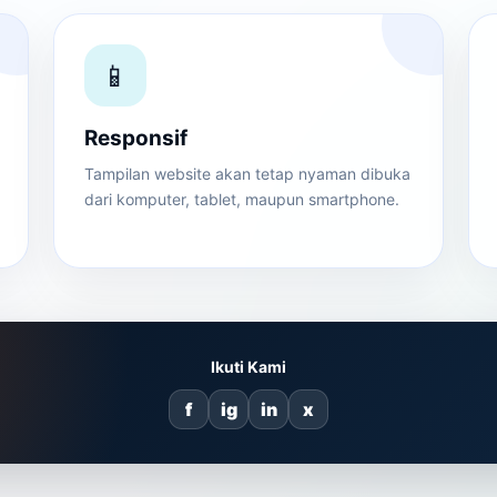
📱
Responsif
Tampilan website akan tetap nyaman dibuka
dari komputer, tablet, maupun smartphone.
Ikuti Kami
f
ig
in
x