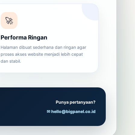
🚀
Performa Ringan
Halaman dibuat sederhana dan ringan agar
proses akses website menjadi lebih cepat
dan stabil.
Punya pertanyaan?
✉ hello@bigpanel.co.id