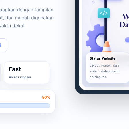
 siapkan dengan tampilan
pat, dan mudah digunakan.
waktu dekat.
i
Status Website
Layout, konten, dan
Fast
sistem sedang kami
Akses ringan
persiapkan.
50%