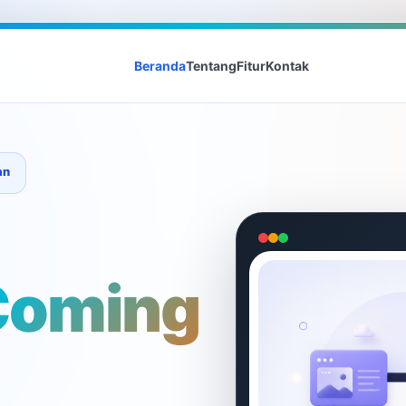
Beranda
Tentang
Fitur
Kontak
an
Coming